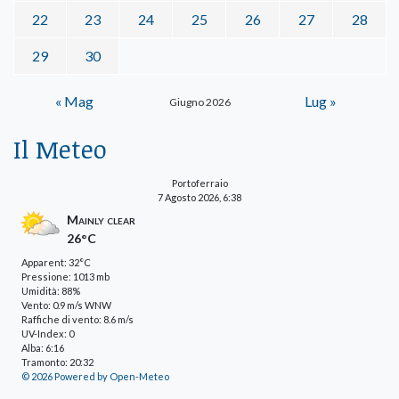
22
23
24
25
26
27
28
29
30
« Mag
Lug »
Giugno 2026
Il Meteo
Portoferraio
7 Agosto 2026, 6:38
Mainly clear
26°C
Apparent: 32°C
Pressione: 1013 mb
Umidità: 88%
Vento: 0.9 m/s WNW
Raffiche di vento: 8.6 m/s
UV-Index: 0
Alba: 6:16
Tramonto: 20:32
© 2026 Powered by Open-Meteo