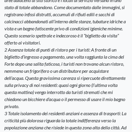
aree adiacenti al sito storico e i locali di servizio versano in uno
stato di totale abbandono. Come documentato dalle immagini, si
registrano infissi distrutti, accumuli di rifiuti edili e sacchi di
calcinacci abbandonati all’interno delle stanze, tubature idriche a
vista e un bagno fatiscente privo di condizioni igieniche minime.
Questo scenario spettrale e indecoroso è il “biglietto da visita”
offerto ai visitatori.
2 Assenza totale di punti di ristoro per i turisti: A fronte di un
biglietto d’ingresso a pagamento, una volta raggiunta la cima del
Forte dopo una salita faticosa, i turisti non trovano alcun ristoro,
nemmeno un frigorifero o un distributore per acquistare
dell’acqua. Questa gravissima carenza si ripercuote direttamente
sulla privacy di noi residenti: quasi ogni giorno (l’ultima volta
questa mattina) vengo interrotto da turisti stremati che mi
chiedono un bicchiere d’acqua o il permesso di usare il mio bagno
privato.
3 Totale isolamento dei residenti anziani e assenza di trasporti: La
criticità più dolorosa riguarda la totale indifferenza verso la
popolazione anziana che risiede in questa zona alta della città. Ad