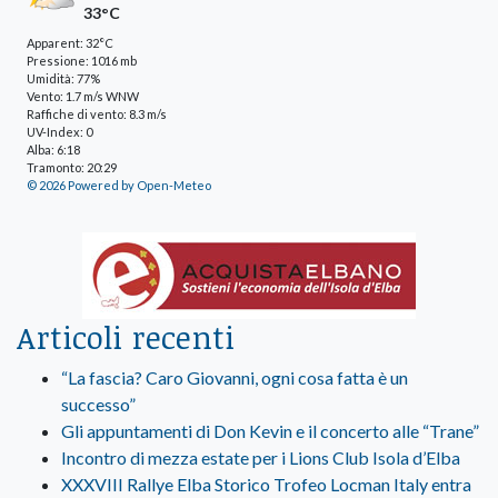
33°C
Apparent: 32°C
Pressione: 1016 mb
Umidità: 77%
Vento: 1.7 m/s WNW
Raffiche di vento: 8.3 m/s
UV-Index: 0
Alba: 6:18
Tramonto: 20:29
© 2026 Powered by Open-Meteo
Articoli recenti
“La fascia? Caro Giovanni, ogni cosa fatta è un
successo”
Gli appuntamenti di Don Kevin e il concerto alle “Trane”
Incontro di mezza estate per i Lions Club Isola d’Elba
XXXVIII Rallye Elba Storico Trofeo Locman Italy entra