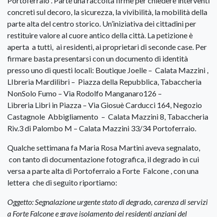
Portoferraio . Parte una raccolta firme per chiedere interventi
concreti sul decoro, la sicurezza, la vivibilità, la mobilità della
parte alta del centro storico. Un’iniziativa dei cittadini per
restituire valore al cuore antico della città. La petizione è
aperta a tutti, ai residenti, ai proprietari di seconde case. Per
firmare basta presentarsi con un documento di identità
presso uno di questi locali: Boutique Joelle – Calata Mazzini ,
LIbreria Mardilibri – Piazza della Repubblica, Tabaccheria
NonSolo Fumo – Via Rodolfo Manganaro126 –
Libreria Libri in Piazza – Via Giosuè Carducci 164, Negozio
Castagnole Abbigliamento – Calata Mazzini 8, Tabaccheria
Riv.3 di Palombo M – Calata Mazzini 33/34 Portoferraio.
Qualche settimana fa Maria Rosa Martini aveva segnalato,
con tanto di documentazione fotografica,
il degrado in cui
versa a parte alta di Portoferraio a Forte Falcone , con una
lettera che di seguito riportiamo:
Oggetto: Segnalazione urgente stato di degrado, carenza di servizi
a Forte Falcone e grave isolamento dei residenti anziani del