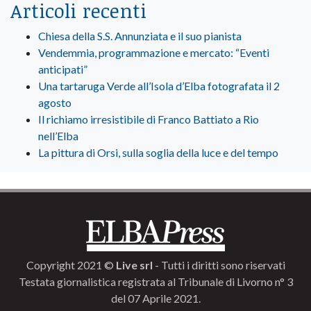
Articoli recenti
Chiesa della S.S. Annunziata e il suo pianista
Vendemmia, programmazione e mercato: “Eventi
anticipati”
Una tartaruga Verde all’Isola d’Elba fotografata il 2
agosto
Il richiamo irresistibile di Franco Battiato a Rio
nell’Elba
La pittura di Orsi, sulla soglia della luce e del tempo
Copyright 2021 ©
Live srl
- Tutti i diritti sono riservati
Testata giornalistica registrata al Tribunale di Livorno n° 3
del 07 Aprile 2021.