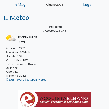
« Mag
Lug »
Giugno 2026
Il Meteo
Portoferraio
7 Agosto 2026, 7:43
Mainly clear
27°C
Apparent: 33°C
Pressione: 1014 mb
Umidità: 87%
Vento: 1.3 m/s NW
Raffiche di vento: 8.6 m/s
UV-Index: 0
Alba: 6:16
Tramonto: 20:32
© 2026 Powered by Open-Meteo