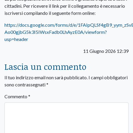
cittadini. Per ricevere il link per il collegamento è necessario
iscriversi compilando il seguente form online:
https://docs.google.com/forms/d/e/1FAIpQLSf4gB9_yym_zSv
Ao00gjbG5k3I5IWsxFadb0LhAyzE0A/viewform?
usp=header
11 Giugno 2026 12:39
Lascia un commento
Il tuo indirizzo email non sarà pubblicato.
I campi obbligatori
sono contrassegnati
*
Commento
*