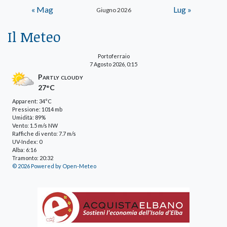
« Mag
Lug »
Giugno 2026
Il Meteo
Portoferraio
7 Agosto 2026, 0:15
Partly cloudy
27°C
Apparent: 34°C
Pressione: 1014 mb
Umidità: 89%
Vento: 1.5 m/s NW
Raffiche di vento: 7.7 m/s
UV-Index: 0
Alba: 6:16
Tramonto: 20:32
© 2026 Powered by Open-Meteo