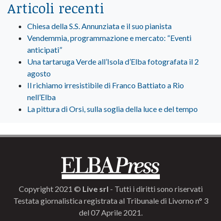
Articoli recenti
Chiesa della S.S. Annunziata e il suo pianista
Vendemmia, programmazione e mercato: “Eventi
anticipati”
Una tartaruga Verde all’Isola d’Elba fotografata il 2
agosto
Il richiamo irresistibile di Franco Battiato a Rio
nell’Elba
La pittura di Orsi, sulla soglia della luce e del tempo
Copyright 2021 ©
Live srl
- Tutti i diritti sono riservati
Testata giornalistica registrata al Tribunale di Livorno n° 3
del 07 Aprile 2021.