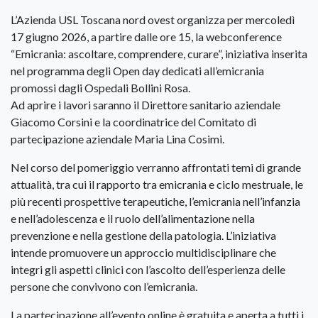
L’Azienda USL Toscana nord ovest organizza per mercoledì
17 giugno 2026, a partire dalle ore 15, la webconference
“Emicrania: ascoltare, comprendere, curare”, iniziativa inserita
nel programma degli Open day dedicati all’emicrania
promossi dagli Ospedali Bollini Rosa.
Ad aprire i lavori saranno il Direttore sanitario aziendale
Giacomo Corsini e la coordinatrice del Comitato di
partecipazione aziendale Maria Lina Cosimi.
Nel corso del pomeriggio verranno affrontati temi di grande
attualità, tra cui il rapporto tra emicrania e ciclo mestruale, le
più recenti prospettive terapeutiche, l’emicrania nell’infanzia
e nell’adolescenza e il ruolo dell’alimentazione nella
prevenzione e nella gestione della patologia. L’iniziativa
intende promuovere un approccio multidisciplinare che
integri gli aspetti clinici con l’ascolto dell’esperienza delle
persone che convivono con l’emicrania.
La partecipazione all’evento online è gratuita e aperta a tutti i