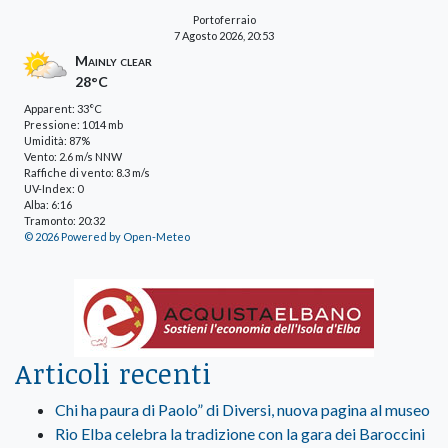
Portoferraio
7 Agosto 2026, 20:53
Mainly clear
28°C
Apparent: 33°C
Pressione: 1014 mb
Umidità: 87%
Vento: 2.6 m/s NNW
Raffiche di vento: 8.3 m/s
UV-Index: 0
Alba: 6:16
Tramonto: 20:32
© 2026 Powered by Open-Meteo
Articoli recenti
Chi ha paura di Paolo” di Diversi, nuova pagina al museo
Rio Elba celebra la tradizione con la gara dei Baroccini