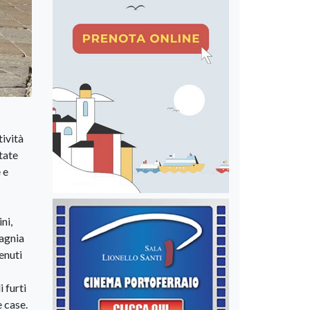
tività
tate
 e
ni,
agnia
tenuti
 furti
 case.