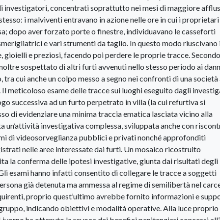
li investigatori, concentrati soprattutto nei mesi di maggiore afflu
tesso: i malviventi entravano in azione nelle ore in cui i proprietar
sa; dopo aver forzato porte o finestre, individuavano le casseforti
smerigliatrici e vari strumenti da taglio. In questo modo riuscivano 
 gioielli e preziosi, facendo poi perdere le proprie tracce. Second
oltre sospettato di altri furti avvenuti nello stesso periodo ai dann
no, tra cui anche un colpo messo a segno nei confronti di una società
l meticoloso esame delle tracce sui luoghi eseguito dagli investig
go successiva ad un furto perpetrato in villa (la cui refurtiva si
so di evidenziare una minima traccia ematica lasciata vicino alla
ta un’attività investigativa complessa, sviluppata anche con riscont
emi di videosorveglianza pubblici e privati nonché approfonditi
strati nelle aree interessate dai furti. Un mosaico ricostruito
a la conferma delle ipotesi investigative, giunta dai risultati degli
li esami hanno infatti consentito di collegare le tracce a soggetti
 persona già detenuta ma ammessa al regime di semilibertà nel carce
quirenti, proprio quest’ultimo avrebbe fornito informazioni e supp
 gruppo, indicando obiettivi e modalità operative. Alla luce proprio
Livorno ha ottenuto la revoca dei benefici penitenziari concessi al