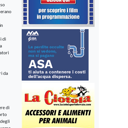
sso
i erano
in
o
i di
 a
atori
ri da
re di
orto
 degli
l’uomo,