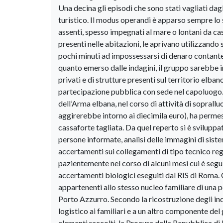
Una decina gli episodi che sono stati vagliati dag
turistico. Il modus operandi è apparso sempre lo s
assenti, spesso impegnati al mare o lontani da ca
presenti nelle abitazioni, le aprivano utilizzando 
pochi minuti ad impossessarsi di denaro contante,
quanto emerso dalle indagini, il gruppo sarebbe in
privati e di strutture presenti sul territorio elba
partecipazione pubblica con sede nel capoluogo. I
dell’Arma elbana, nel corso di attività di sopralluo
aggirerebbe intorno ai diecimila euro), ha permes
cassaforte tagliata. Da quel reperto si è sviluppa
persone informate, analisi delle immagini di sist
accertamenti sui collegamenti di tipo tecnico regi
pazientemente nel corso di alcuni mesi cui è seguit
accertamenti biologici eseguiti dal RIS di Roma. G
appartenenti allo stesso nucleo familiare di una
Porto Azzurro. Secondo la ricostruzione degli in
logistico ai familiari e a un altro componente del
elementi raccolti, la Procura della Repubblica di 