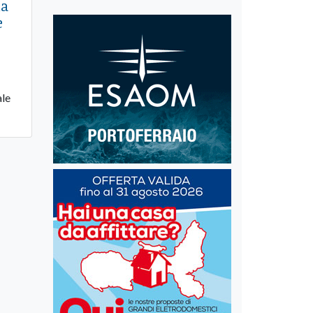
la
e
ale