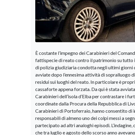
È costante l’impegno dei Carabinieri del Comando
fattispecie di reato contro il patrimonio su tutto il
di polizia giudiziaria condotta negli ultimi giorn
avviate dopo l’ennesima attività di sopralluogo di
residui sui luoghi del reato. In particolare è prop
cassaforte appena forzata. Da qui è stata avviata
Carabinieri dell’isola d’Elba per contrastare i fur
coordinate dalla Procura della Repubblica di Li
Carabinieri di Portoferraio, hanno consentito di in
responsabili di almeno uno dei colpi messi a segno
partecipato ad altri analoghi episodi. L’indagine,
che tra luglio e agosto dello scorso anno avevano