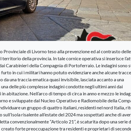
 Provinciale di Livorno teso alla prevenzione ed al contrasto delle
 territorio della provincia. In tale cornice operativa si inserisce l’at
i dai Carabinieri della Compagnia di Portoferraio. Le indagini sono s
 furto in cui i militari hanno potuto evidenziare anche alcune tracce
rio da una traccia ematica quasi invisibile, lasciata accanto a una
 una delle più complesse indagini condotte negli ultimi anni dai
ti in abitazione. Nell’arco di tempo di circa in anno e mezzo le indagi
vorno e sviluppate dal Nucleo Operativo e Radiomobile della Comp
dividuare un gruppo di quattro italiani, residenti nel nord Italia, ri
 sull’Isola risalente all’estate del 2024 ma sospettati anche di aver
 detta convenzionalmente “Articolo 21”, è scaturita dopo una serie di
 creato forte preoccupazione tra residenti e proprietari di seconde