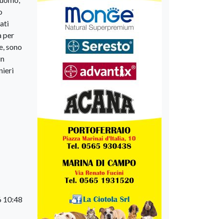
o
ati
à per
e, sono
un
nieri
6 10:48