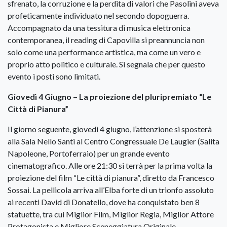
sfrenato, la corruzione e la perdita di valori che Pasolini aveva
profeticamente individuato nel secondo dopoguerra.
Accompagnato da una tessitura di musica elettronica
contemporanea, il reading di Capovilla si preannuncia non
solo come una performance artistica, ma come un vero e
proprio atto politico e culturale. Si segnala che per questo
evento i posti sono limitati.
Giovedì 4 Giugno – La proiezione del pluripremiato “Le
Città di Pianura”
Il giorno seguente, giovedì 4 giugno, l’attenzione si sposterà
alla Sala Nello Santi al Centro Congressuale De Laugier (Salita
Napoleone, Portoferraio) per un grande evento
cinematografico. Alle ore 21:30 si terrà per la prima volta la
proiezione del film “Le città di pianura”, diretto da Francesco
Sossai. La pellicola arriva all’Elba forte di un trionfo assoluto
ai recenti David di Donatello, dove ha conquistato ben 8
statuette, tra cui Miglior Film, Miglior Regia, Miglior Attore
Protagonista e Migliore Sceneggiatura Originale.