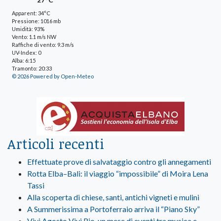
Apparent: 34°C
Pressione: 1016 mb
Umidità: 93%
Vento: 1.1 m/s NW
Raffiche di vento: 9.3 m/s
UV-Index: 0
Alba: 6:15
Tramonto: 20:33
© 2026 Powered by Open-Meteo
Articoli recenti
Effettuate prove di salvataggio contro gli annegamenti
Rotta Elba–Bali: il viaggio “impossibile” di Moira Lena
Tassi
Alla scoperta di chiese, santi, antichi vigneti e mulini
A Summerissima a Portoferraio arriva il “Piano Sky”
Vivi Agosto Vivi Rio, un mese di eventi tra musica e