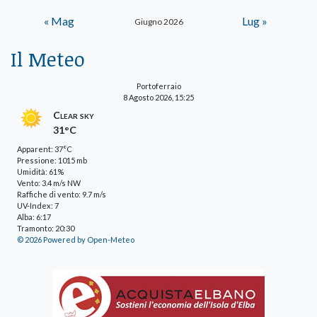
« Mag
Lug »
Giugno 2026
Il Meteo
Portoferraio
8 Agosto 2026, 15:25
Clear sky
31°C
Apparent: 37°C
Pressione: 1015 mb
Umidità: 61%
Vento: 3.4 m/s NW
Raffiche di vento: 9.7 m/s
UV-Index: 7
Alba: 6:17
Tramonto: 20:30
© 2026 Powered by Open-Meteo