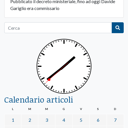
Pubblicato il decreto ministeriale, fino ad oggi Davide
Gariglio era commissario
Calendario articoli
L
M
M
G
V
S
D
1
2
3
4
5
6
7