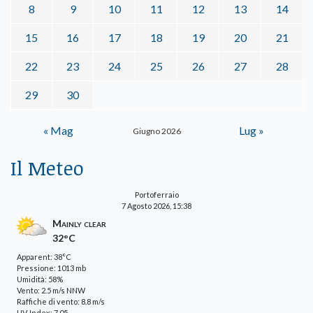
8
9
10
11
12
13
14
15
16
17
18
19
20
21
22
23
24
25
26
27
28
29
30
« Mag
Lug »
Giugno 2026
Il Meteo
Portoferraio
7 Agosto 2026, 15:38
Mainly clear
32°C
Apparent: 38°C
Pressione: 1013 mb
Umidità: 58%
Vento: 2.5 m/s NNW
Raffiche di vento: 8.8 m/s
UV-Index: 7.05