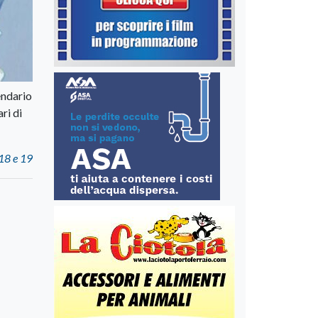
endario
ri di
 18 e 19