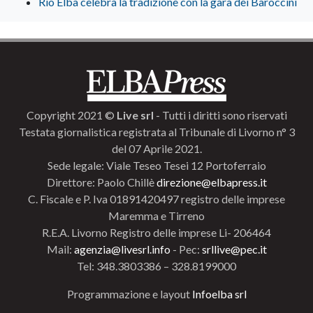
Rio Elba celebra la tradizione con la gara dei Baroccini
Copyright 2021 ©
Live srl
- Tutti i diritti sono riservati
Testata giornalistica registrata al Tribunale di Livorno n° 3
del 07 Aprile 2021.
Sede legale: Viale Teseo Tesei 12 Portoferraio
Direttore: Paolo Chillè
direzione@elbapress.it
C. Fiscale e P. Iva 01891420497 registro delle imprese
Maremma e Tirreno
R.E.A. Livorno Registro delle imprese Li- 206464
Mail:
agenzia@livesrl.info
- Pec:
srllive@pec.it
Tel: 348.3803386 – 328.8199000
Programmazione e layout
Infoelba srl