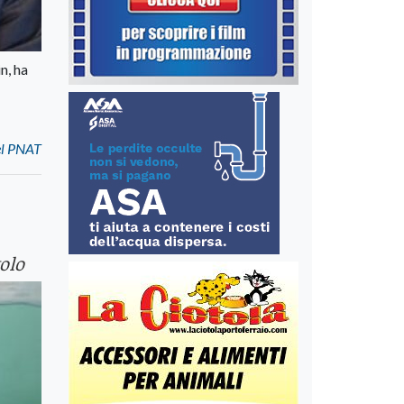
n, ha
el PNAT
olo