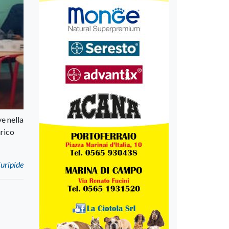
e nella
nrico
Euripide