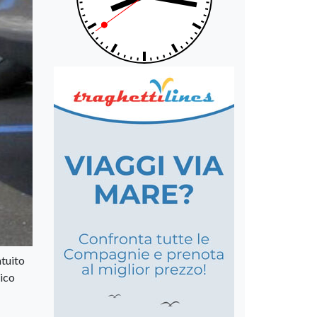
atuito
tico