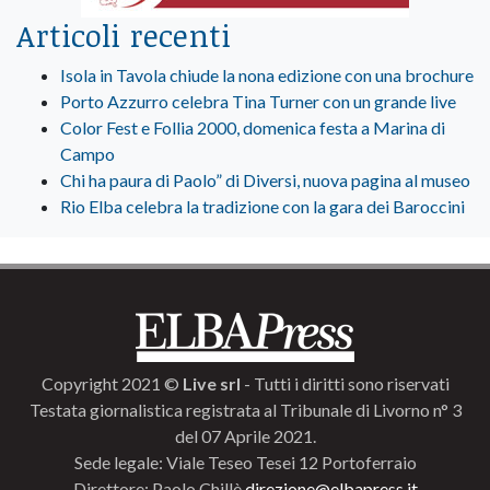
Articoli recenti
Isola in Tavola chiude la nona edizione con una brochure
Porto Azzurro celebra Tina Turner con un grande live
Color Fest e Follia 2000, domenica festa a Marina di
Campo
Chi ha paura di Paolo” di Diversi, nuova pagina al museo
Rio Elba celebra la tradizione con la gara dei Baroccini
Copyright 2021 ©
Live srl
- Tutti i diritti sono riservati
Testata giornalistica registrata al Tribunale di Livorno n° 3
del 07 Aprile 2021.
Sede legale: Viale Teseo Tesei 12 Portoferraio
Direttore: Paolo Chillè
direzione@elbapress.it