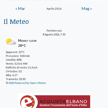
« Mar
Mag »
Aprile 2026
Il Meteo
Portoferraio
8 Agosto 2026, 7:33
Mainly clear
28°C
Apparent: 32°C
Pressione: 1014 mb
Umidità: 80%
Vento: 3.2 m/s NW
Raffiche di vento: 11.3 m/s
UV-Index: 0.1
Alba: 6:17
Tramonto: 20:30
© 2026 Powered by Open-Meteo