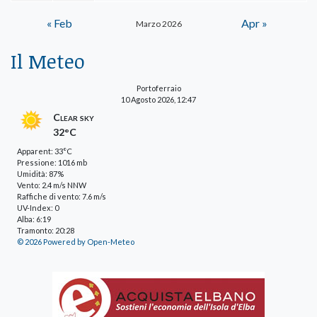
« Feb
Apr »
Marzo 2026
Il Meteo
Portoferraio
10 Agosto 2026, 12:47
Clear sky
32°C
Apparent: 33°C
Pressione: 1016 mb
Umidità: 87%
Vento: 2.4 m/s NNW
Raffiche di vento: 7.6 m/s
UV-Index: 0
Alba: 6:19
Tramonto: 20:28
© 2026 Powered by Open-Meteo