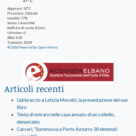
27°C
Apparent: 32°C
Pressione: 1016 mb
Umidità: 77%
Vento: 1.4 m/s NW
Raffiche di vento: 8.3 m/s
UV-Index: 0
Alba: 6:18
Tramonto: 20:29
© 2026 Powered by Open-Meteo
Articoli recenti
L’abbraccio a Letizia Moratti, la presentazione del suo
libro
Tenta di entrare nelle case armato di un coltello,
denunciato
Carceri, “Sommossa a Porto Azzurro 30 detenuti