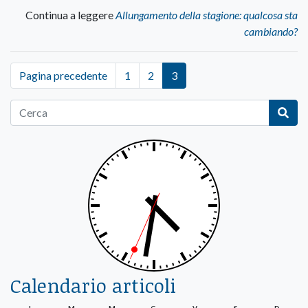
Continua a leggere
Allungamento della stagione: qualcosa sta
cambiando?
Pagina precedente
1
2
3
Calendario articoli
L
M
M
G
V
S
D