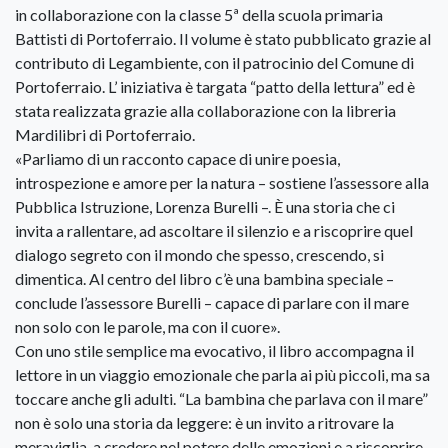
in collaborazione con la classe 5ª della scuola primaria
Battisti di Portoferraio. Il volume è stato pubblicato grazie al
contributo di Legambiente, con il patrocinio del Comune di
Portoferraio. L’ iniziativa è targata “patto della lettura” ed è
stata realizzata grazie alla collaborazione con la libreria
Mardilibri di Portoferraio.
«Parliamo di un racconto capace di unire poesia,
introspezione e amore per la natura – sostiene l’assessore alla
Pubblica Istruzione, Lorenza Burelli –. È una storia che ci
invita a rallentare, ad ascoltare il silenzio e a riscoprire quel
dialogo segreto con il mondo che spesso, crescendo, si
dimentica. Al centro del libro c’è una bambina speciale –
conclude l’assessore Burelli – capace di parlare con il mare
non solo con le parole, ma con il cuore».
Con uno stile semplice ma evocativo, il libro accompagna il
lettore in un viaggio emozionale che parla ai più piccoli, ma sa
toccare anche gli adulti. “La bambina che parlava con il mare”
non è solo una storia da leggere: è un invito a ritrovare la
meraviglia, a credere nel potere delle emozioni e a riscoprire