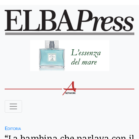
Editoria
“La bambina che parlava con il