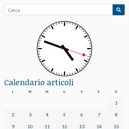
Calendario articoli
L
M
M
G
V
S
D
1
2
3
4
5
6
7
8
9
10
11
12
13
14
15