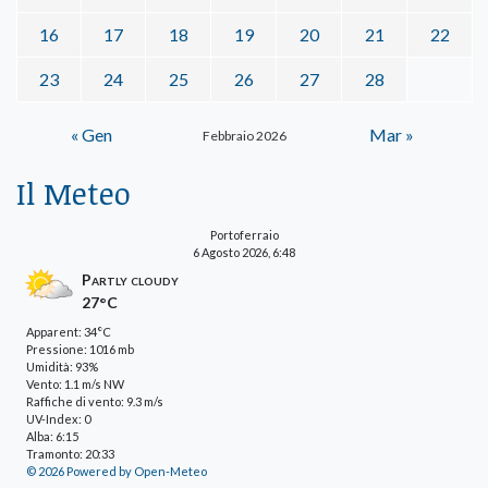
16
17
18
19
20
21
22
23
24
25
26
27
28
« Gen
Mar »
Febbraio 2026
Il Meteo
Portoferraio
6 Agosto 2026, 6:48
Partly cloudy
27°C
Apparent: 34°C
Pressione: 1016 mb
Umidità: 93%
Vento: 1.1 m/s NW
Raffiche di vento: 9.3 m/s
UV-Index: 0
Alba: 6:15
Tramonto: 20:33
© 2026 Powered by Open-Meteo