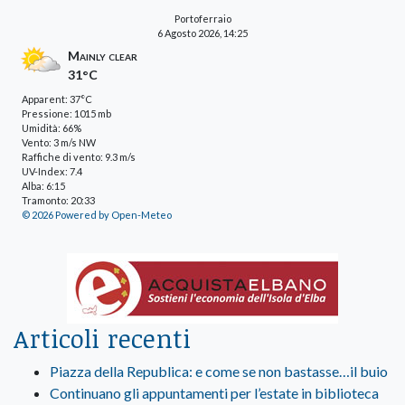
Portoferraio
6 Agosto 2026, 14:25
Mainly clear
31°C
Apparent: 37°C
Pressione: 1015 mb
Umidità: 66%
Vento: 3 m/s NW
Raffiche di vento: 9.3 m/s
UV-Index: 7.4
Alba: 6:15
Tramonto: 20:33
© 2026 Powered by Open-Meteo
Articoli recenti
Piazza della Republica: e come se non bastasse…il buio
Continuano gli appuntamenti per l’estate in biblioteca