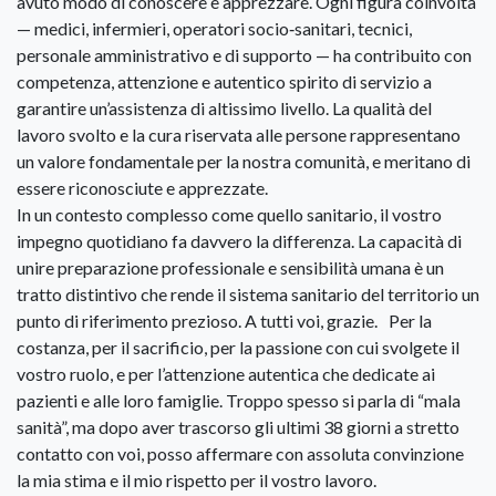
avuto modo di conoscere e apprezzare. Ogni figura coinvolta
— medici, infermieri, operatori socio‑sanitari, tecnici,
personale amministrativo e di supporto — ha contribuito con
competenza, attenzione e autentico spirito di servizio a
garantire un’assistenza di altissimo livello. La qualità del
lavoro svolto e la cura riservata alle persone rappresentano
un valore fondamentale per la nostra comunità, e meritano di
essere riconosciute e apprezzate.
In un contesto complesso come quello sanitario, il vostro
impegno quotidiano fa davvero la differenza. La capacità di
unire preparazione professionale e sensibilità umana è un
tratto distintivo che rende il sistema sanitario del territorio un
punto di riferimento prezioso. A tutti voi, grazie. Per la
costanza, per il sacrificio, per la passione con cui svolgete il
vostro ruolo, e per l’attenzione autentica che dedicate ai
pazienti e alle loro famiglie. Troppo spesso si parla di “mala
sanità”, ma dopo aver trascorso gli ultimi 38 giorni a stretto
contatto con voi, posso affermare con assoluta convinzione
la mia stima e il mio rispetto per il vostro lavoro.