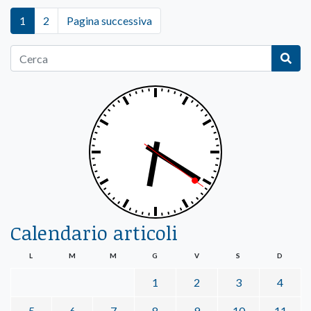
1
2
Pagina successiva
Calendario articoli
L
M
M
G
V
S
D
1
2
3
4
5
6
7
8
9
10
11