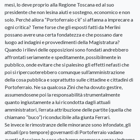
mesi, lo deve proprio alla Regione Toscana ed al suo
presidente che non lesina aiuti e sostegno, economico e non
solo. Perché allora “Portoferraio c’è” si affanna a imprecare a
ogni critica? Teme forse che gli esposti fatti da Merlini
possano avere una certa fondatezza e che possano dare
luogo ad indagini e provvedimenti della Magistratura?
Quando i rilievi delle opposizioni sono fondati andrebbero
affrontati seriamente e speditamente, possibilmente in
pubblico, onde evitare che si palesino gli effetti nefasti che
poi si ripercuoterebbero comunque sull’amministrazione
della cosa pubblica e soprattutto sulle cittadine e cittadini di
Portoferraio. Ne sa qualcosa Zini che ha dovuto gestire,
assumendosene poi la responsabilità strumentalmente
quanto ingiustamente a lui ricondotta dagli attuali
amministratori, l’errata attribuzione delle partite (quella che
chiamano “buco”) riconducibile alla giunta Ferrari.
Se invece le rimostranze delle minoranze sono infondate, gli
attuali (pro tempore) governanti di Portoferraio vadano
avanti e facciano le cose che hanno promesso senza sindrome