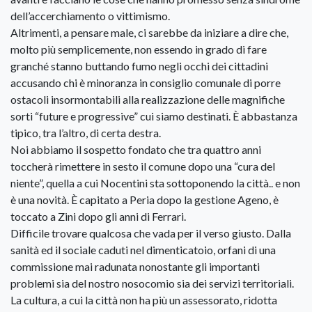
dell’accerchiamento o vittimismo.
Altrimenti, a pensare male, ci sarebbe da iniziare a dire che,
molto più semplicemente, non essendo in grado di fare
granché stanno buttando fumo negli occhi dei cittadini
accusando chi è minoranza in consiglio comunale di porre
ostacoli insormontabili alla realizzazione delle magnifiche
sorti “future e progressive” cui siamo destinati. È abbastanza
tipico, tra l’altro, di certa destra.
Noi abbiamo il sospetto fondato che tra quattro anni
toccherà rimettere in sesto il comune dopo una “cura del
niente”, quella a cui Nocentini sta sottoponendo la città.. e non
è una novità. È capitato a Peria dopo la gestione Ageno, è
toccato a Zini dopo gli anni di Ferrari.
Difficile trovare qualcosa che vada per il verso giusto. Dalla
sanità ed il sociale caduti nel dimenticatoio, orfani di una
commissione mai radunata nonostante gli importanti
problemi sia del nostro nosocomio sia dei servizi territoriali.
La cultura, a cui la città non ha più un assessorato, ridotta