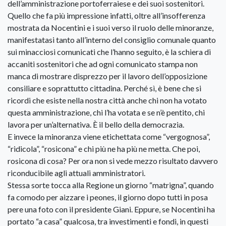
dell’amministrazione portoferraiese e dei suoi sostenitori.
Quello che fa più impressione infatti, oltre all’insofferenza
mostrata da Nocentini e i suoi verso il ruolo delle minoranze,
manifestatasi tanto all’interno del consiglio comunale quanto
sui minacciosi comunicati che l’hanno seguito, è la schiera di
accaniti sostenitori che ad ogni comunicato stampa non
manca di mostrare disprezzo per il lavoro dell’opposizione
consiliare e soprattutto cittadina. Perché sì, è bene che si
ricordi che esiste nella nostra città anche chi non ha votato
questa amministrazione, chi l’ha votata e se n’è pentito, chi
lavora per un’alternativa. È il bello della democrazia.
E invece la minoranza viene etichettata come “vergognosa”,
“ridicola”, “rosicona” e chi più ne ha più ne metta. Che poi,
rosicona di cosa? Per ora non si vede mezzo risultato davvero
riconducibile agli attuali amministratori.
Stessa sorte tocca alla Regione un giorno “matrigna”, quando
fa comodo per aizzare i peones, il giorno dopo tutti in posa
pere una foto con il presidente Giani. Eppure, se Nocentini ha
portato “a casa” qualcosa, tra investimenti e fondi, in questi