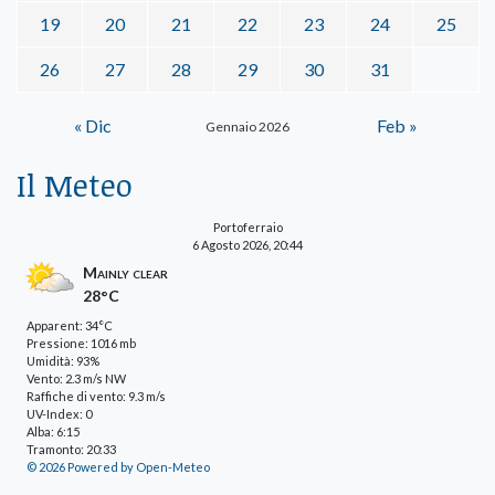
19
20
21
22
23
24
25
26
27
28
29
30
31
« Dic
Feb »
Gennaio 2026
Il Meteo
Portoferraio
6 Agosto 2026, 20:44
Mainly clear
28°C
Apparent: 34°C
Pressione: 1016 mb
Umidità: 93%
Vento: 2.3 m/s NW
Raffiche di vento: 9.3 m/s
UV-Index: 0
Alba: 6:15
Tramonto: 20:33
© 2026 Powered by Open-Meteo