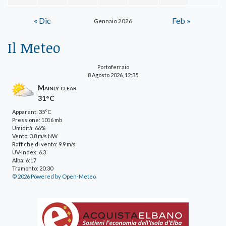
« Dic
Feb »
Gennaio 2026
Il Meteo
Portoferraio
8 Agosto 2026, 12:35
Mainly clear
31°C
Apparent: 35°C
Pressione: 1016 mb
Umidità: 66%
Vento: 3.8 m/s NW
Raffiche di vento: 9.9 m/s
UV-Index: 6.3
Alba: 6:17
Tramonto: 20:30
© 2026 Powered by Open-Meteo