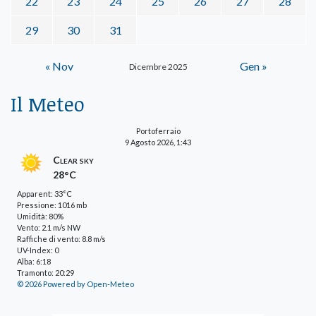
22
23
24
25
26
27
28
29
30
31
« Nov
Gen »
Dicembre 2025
Il Meteo
Portoferraio
9 Agosto 2026, 1:43
Clear sky
28°C
Apparent: 33°C
Pressione: 1016 mb
Umidità: 80%
Vento: 2.1 m/s NW
Raffiche di vento: 8.8 m/s
UV-Index: 0
Alba: 6:18
Tramonto: 20:29
© 2026 Powered by Open-Meteo