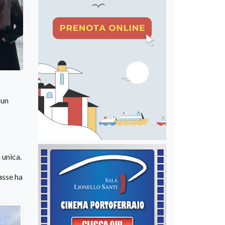
 un
 unica.
lasse ha