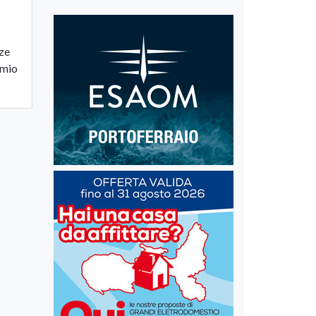
nze
emio