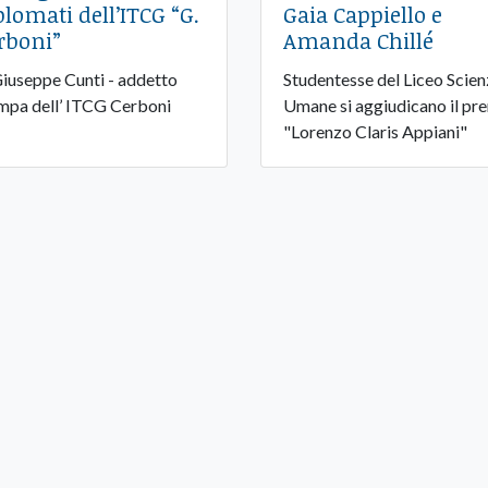
plomati dell’ITCG “G.
Gaia Cappiello e
rboni”
Amanda Chillé
Giuseppe Cunti - addetto
Studentesse del Liceo Scie
mpa dell’ ITCG Cerboni
Umane si aggiudicano il pr
"Lorenzo Claris Appiani"