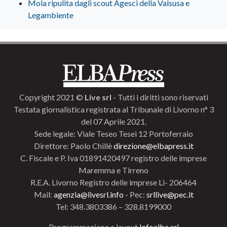
Mola ripulita dagli scout Agesci della Valsusa e
Legambiente
Copyright 2021 ©
Live srl
- Tutti i diritti sono riservati
Testata giornalistica registrata al Tribunale di Livorno n° 3
del 07 Aprile 2021.
Sede legale: Viale Teseo Tesei 12 Portoferraio
Direttore: Paolo Chillè
direzione@elbapress.it
C. Fiscale e P. Iva 01891420497 registro delle imprese
Maremma e Tirreno
R.E.A. Livorno Registro delle imprese Li- 206464
Mail:
agenzia@livesrl.info
- Pec:
srllive@pec.it
Tel: 348.3803386 – 328.8199000
Programmazione e layout
Infoelba srl