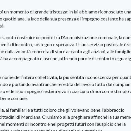
oi un momento di grande tristezza: in lui abbiamo riconosciuto un
rto quotidiana, la luce della sua presenza e l’impegno costante ha sa
tà.
a saputo costruire un ponte fra l’Amministrazione comunale, la co
enti di incontro, sostegno e speranza. Il suo servizio pastorale è s
e dalla volontà concreta di stare accanto agli anziani, alle famiglie,
ntà ha accompagnato ciascuno, offrendo parole di conforto e guari
nome dell’intera collettività, la più sentita riconoscenza per qua
iendo e portando avanti anche l’eredità del lavoro fatto dal compia
riso e del suo impegno resterà vivo in ciascuno di noi come stimolo 
l bene comune.
 ai familiari e a tutti coloro che gli volevano bene, l’abbraccio
ittadini di Marciana. Ci uniamo alla preghiera affinché la sua mem
ei momenti di incontro e nei progetti futuri con l’auspicio che la
arità, vicinanza e costruzione di relazioni autentiche.