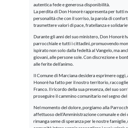
autentica fede e generosa disponibilità.
La perdita di Don Honorè rappresenta per tutti n
personalità che con il sorriso, la parola di confo
trasmettere valori di pace, fratellanza e solidarie
Durante gli anni del suo ministero, Don Honorè h
parrocchiale e tutti i cittadini, promuovendo mom
ispirato non solo dalla fedeltà al Vangelo, ma anch
giovani, alle persone sole. Con discrezione e bo
alle ferite dell’animo.
Il Comune di Marciana desidera esprimere oggi, a 
Honorè ha fatto per il nostro territorio, raccogl
Franco. Il ricordo della sua presenza, del suo sor
proseguire il cammino comunitario nel segno de
Nel momento del dolore, porgiamo alla Parrocchia,
affettuoso dell’Amministrazione comunale e dei c
rimanga seme di speranza per le nostre famiglie, n
comunità intera sappia raccogliere i suoi valori: c