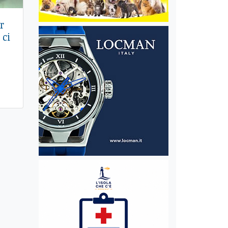
r
 ci