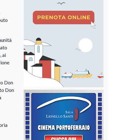
a
puto
munità
tato
 ai
gione
nto Don
nto Don
a
oria