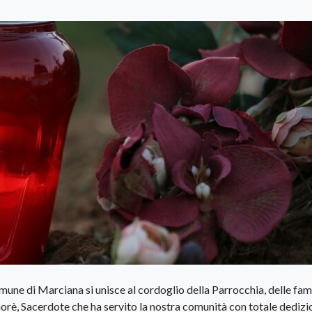
mune di Marciana si unisce al cordoglio della Parrocchia, delle fam
orè, Sacerdote che ha servito la nostra comunità con totale dedizi