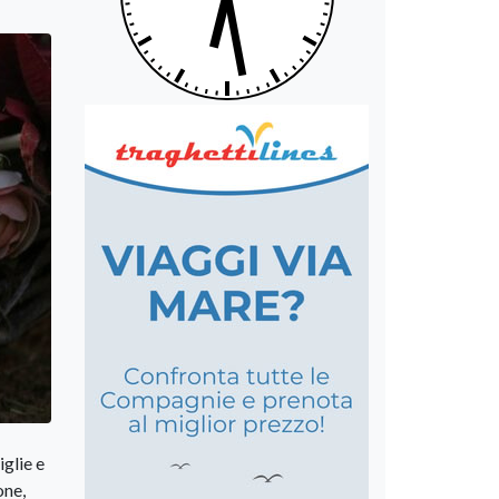
iglie e
one,