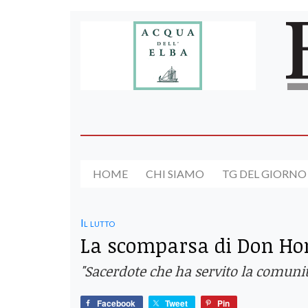
HOME
CHI SIAMO
TG DEL GIORNO
Il lutto
La scomparsa di Don Hon
"Sacerdote che ha servito la comunit
Facebook
Tweet
Pin