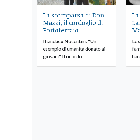
La scomparsa di Don
La
Mazzi, il cordoglio di
La
Portoferraio
Ma
Il sindaco Nocentini: "Un
Le 
esempio di umanità donato ai
fami
giovani". Il ricordo
han