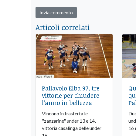
Articoli correlati
Pallavolo Elba 97, tre
Qu
vittorie per chiudere
qu
l’anno in bellezza
Pa
Vincono in trasferta le
Due
"zanzarine" under 13 e 14,
und
vittoria casalinga delle under
16 
16