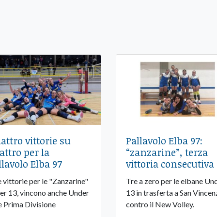
attro vittorie su
Pallavolo Elba 97:
attro per la
“zanzarine”, terza
llavolo Elba 97
vittoria consecutiva
 vittorie per le "Zanzarine"
Tre a zero per le elbane Un
er 13, vincono anche Under
13 in trasferta a San Vince
e Prima Divisione
contro il New Volley.