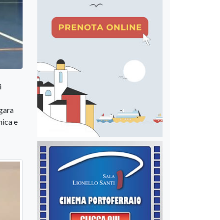
i
 gara
nica e