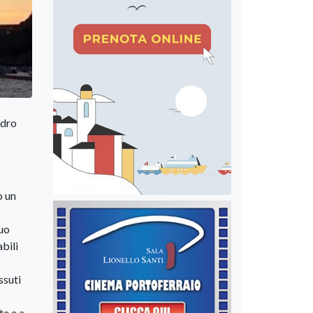
ndro
o un
tuo
bili
ssuti
te e a