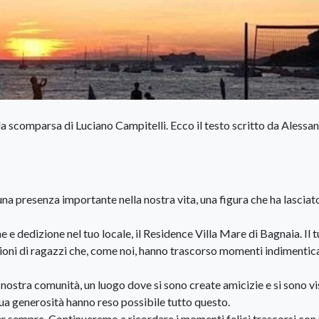
 scomparsa di Luciano Campitelli. Ecco il testo scritto da Alessa
 una presenza importante nella nostra vita, una figura che ha lasciat
e dedizione nel tuo locale, il Residence Villa Mare di Bagnaia. Il 
zioni di ragazzi che, come noi, hanno trascorso momenti indimentica
a nostra comunità, un luogo dove si sono create amicizie e si sono vi
 tua generosità hanno reso possibile tutto questo.
er sempre. Continueremo a ricordare i momenti felici trascorsi con 