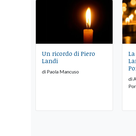
Un ricordo di Piero
La
Landi
La
Po
di Paola Mancuso
di 
Por