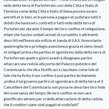
nella detta terra di Portoferraio così della Città e Stato di
Fiorenza come della Città e Stato di Siena possino essere
astretti et in beni, et in persona a pagare et sodisfare tutti li
debiti che havessero contratti e fatti nella dette terra di
Portoferraio ,durante il tempo del loro confino et relegazione,
etiam che fussino soldati armati di corsaletto ò altrimenti
descritti nell’honorata milizia et banda di S.A.S. Nonostante
qualsivoglia loro privilegio,esenzione,ò grazia et sieno tenuti
et obligati prima che partino et sgombrino dalla detta terra di
Portoferraio quattro giorni avanti à disegnano partire
attaccare una cedola alla porta del Palazzo pubblico del
Commissario che dica Notificasi a ciaschuno come tale di
tale che ha finito il suo confino ò può partire lecitamente
,ordina il tal governo partirsi et sgombrare di detta terra et il
Cancelliere del Commissario non possa ne deva fare loro fede
del osservanza del tempo dle loro confino se non sarà
giustificato almeno per vi della attaccazione di detta cedola ,
che li creditori siano stati pagati et sodisfatti”