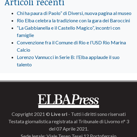
Articoli recenti
Chi ha paura di Paolo” di Diversi, nuova pagina al museo
Rio Elba celebra la tradizione con la gara dei Baroccini
“La Gabbianella e il Castello Magico”, incontri con
famiglie
Convenzione fra il Comune di Rio e l’USD Rio Marina
Calcio
Lorenzo Vannucci in Serie B: l’Elba applaude il suo
talento
Copyright 2021 ©
Live srl
- Tutti i diritti sono riservati
Testata giornalistica registrata al Tribunale di Livorno n° 3
del 07 Aprile 2021.
Sede legale: Viale Teseo Tesei 12 Portoferraio