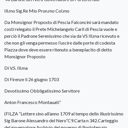
Ill.mo Sig.Re Mio Pron.mo Col.mo
Da Monsignor Proposto di Pescia Falconcini sarà mandato
costì relegato il Prete Michelangelo Carli di Pescia vuole e
perciò il Padrone Serenissimo che sia da VS Ill,ma ricevuto e
che non gli venga permesso l’uscire dalle porte di codesta
Piazza dove deve essere ritenuto a beneplacito di detto
Monsignor Proposto
Di V.S. Ill.ma
Di Firenze li 26 giugno 1703
Devotissimo Obbligatissimo Servitore
Anton Francesco Montauati”
(FILZA “Lettere sino all’anno 1709 al tempo dello illustrissimo
Sig Barone Alessandro del Nero”C9.Carta n 342.Carteggio
del governatore.Archivio del governo di Portoferraio