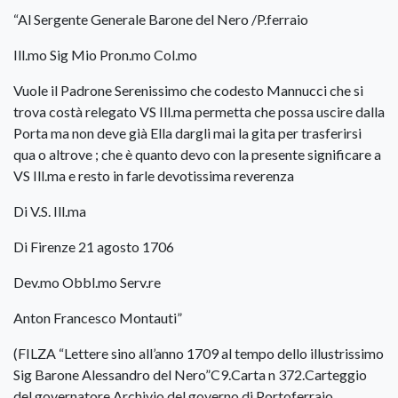
“Al Sergente Generale Barone del Nero /P.ferraio
Ill.mo Sig Mio Pron.mo Col.mo
Vuole il Padrone Serenissimo che codesto Mannucci che si
trova costà relegato VS Ill.ma permetta che possa uscire dalla
Porta ma non deve già Ella dargli mai la gita per trasferirsi
qua o altrove ; che è quanto devo con la presente significare a
VS Ill.ma e resto in farle devotissima reverenza
Di V.S. Ill.ma
Di Firenze 21 agosto 1706
Dev.mo Obbl.mo Serv.re
Anton Francesco Montauti”
(FILZA “Lettere sino all’anno 1709 al tempo dello illustrissimo
Sig Barone Alessandro del Nero”C9.Carta n 372.Carteggio
del governatore.Archivio del governo di Portoferraio