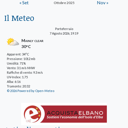
« Set
Nov »
Ottobre 2025
Il Meteo
Portoferraio
7 Agosto 2026, 19:19
Mainly clear
30°C
Apparent: 34°C
Pressione: 1012 mb
Umidità: 71%
Vento: 3.1 m/s NNW
Raffiche di vento: 9.3 m/s
UV-Index: 1.75
Alba: 6:16
Tramonto: 20:32
© 2026 Powered by Open-Meteo