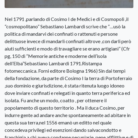
Nel 1791 ,parlando di Cosimo I de Medici e di Cosmopoli ,il
“cosmopolitano” Sebastiano Lambardi scrive che ”…usò la
politica di mandarvi dei confinati o rattenuti e persone
delittuose invece di mandarli confinati altrove ,con darli però
aiuti sufficienti e modo di travagliare se erano artigiani” (Cfr
pg, 150 di “Memorie antiche e moderne dell’isola
dell’Elba”Sebastiano Lambardi 1791.Ristampa
fotomeccanica. Forni editore Bologna 1966) Sin dai tempi
della fondazione, da parte di Cosimo I la terra di Portoferraio
,suo dominio e giurisdizione, è stata ritenuta luogo idoneo
dove inviare confinati e relegati in quanto terra periferica ed
isolata. Fu anche un modo, coatto , per ottenere il
popolamento di questo territorio . Ma il duca Cosimo, per
indurre gente ad andare anche spontaneamente ad abitare in
questa sua terra,nel 1556 emanò un editto nel quale
concedeva privilegi ed esenzioni dando salvacondotto e
franchigia a chi aveva condanne pecuniarie ,pene afflittive e di