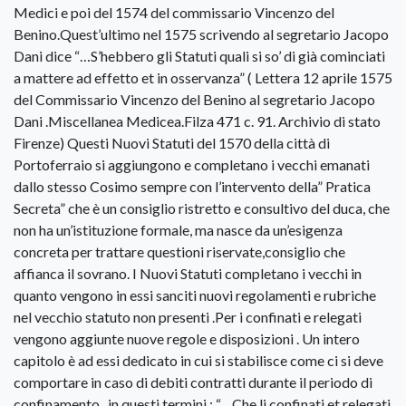
Medici e poi del 1574 del commissario Vincenzo del
Benino.Quest’ultimo nel 1575 scrivendo al segretario Jacopo
Dani dice “…S’hebbero gli Statuti quali si so’ di già cominciati
a mattere ad effetto et in osservanza” ( Lettera 12 aprile 1575
del Commissario Vincenzo del Benino al segretario Jacopo
Dani .Miscellanea Medicea.Filza 471 c. 91. Archivio di stato
Firenze) Questi Nuovi Statuti del 1570 della città di
Portoferraio si aggiungono e completano i vecchi emanati
dallo stesso Cosimo sempre con l’intervento della” Pratica
Secreta” che è un consiglio ristretto e consultivo del duca, che
non ha un’istituzione formale, ma nasce da un’esigenza
concreta per trattare questioni riservate,consiglio che
affianca il sovrano. I Nuovi Statuti completano i vecchi in
quanto vengono in essi sanciti nuovi regolamenti e rubriche
nel vecchio statuto non presenti .Per i confinati e relegati
vengono aggiunte nuove regole e disposizioni . Un intero
capitolo è ad essi dedicato in cui si stabilisce come ci si deve
comportare in caso di debiti contratti durante il periodo di
confinamento , in questi termini : “…Che li confinati et relegati