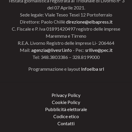
Testata giornalistica registrata al Tribunale di Livorno n° 3
del 07 Aprile 2021.
Sede legale: Viale Teseo Tesei 12 Portoferraio
Direttore: Paolo Chillè
direzione@elbapress.it
C. Fiscale e P. Iva 01891420497 registro delle imprese
Maremma e Tirreno
R.E.A. Livorno Registro delle imprese Li- 206464
Mail:
agenzia@livesrl.info
- Pec:
srllive@pec.it
Tel: 348.3803386 – 328.8199000
Programmazione e layout
Infoelba srl
Privacy Policy
Cookie Policy
Pubblicità elettorale
Codice etico
Contatti