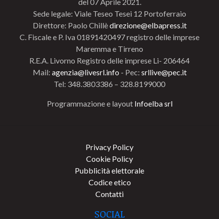
del 07 Aprile 2021.
Sede legale: Viale Teseo Tesei 12 Portoferraio
Direttore: Paolo Chillè
direzione@elbapress.it
C. Fiscale e P. Iva 01891420497 registro delle imprese
Maremma e Tirreno
R.E.A. Livorno Registro delle imprese Li- 206464
Mail:
agenzia@livesrl.info
- Pec:
srllive@pec.it
Tel: 348.3803386 – 328.8199000
Programmazione e layout
Infoelba srl
Privacy Policy
Cookie Policy
Pubblicità elettorale
Codice etico
Contatti
SOCIAL