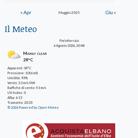
« Apr
Giu »
Maggio 2025
Il Meteo
Portoferraio
6 Agosto 2026, 20:48
Mainly clear
28°C
Apparent: 34°C
Pressione: 1016 mb
Umidità: 93%
Vento: 2.3 m/s NW
Raffiche di vento: 9.3 m/s
UV-Index: 0
Alba: 6:15
Tramonto: 20:33
© 2026 Powered by Open-Meteo