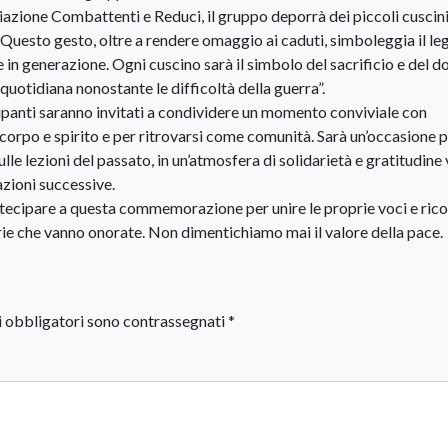
ciazione Combattenti e Reduci, il gruppo deporrà dei piccoli cuscin
e. Questo gesto, oltre a rendere omaggio ai caduti, simboleggia il l
 in generazione. Ogni cuscino sarà il simbolo del sacrificio e del do
a quotidiana nonostante le difficoltà della guerra”.
ecipanti saranno invitati a condividere un momento conviviale con
 corpo e spirito e per ritrovarsi come comunità. Sarà un’occasione 
ulle lezioni del passato, in un’atmosfera di solidarietà e gratitudine
azioni successive.
artecipare a questa commemorazione per unire le proprie voci e ric
rie che vanno onorate. Non dimentichiamo mai il valore della pace.
i obbligatori sono contrassegnati
*