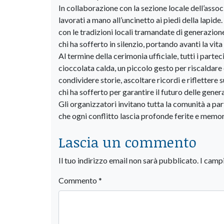
In collaborazione con la sezione locale dell’asso
lavorati a mano all’uncinetto ai piedi della lapid
con le tradizioni locali tramandate di generazione
chi ha sofferto in silenzio, portando avanti la vit
Al termine della cerimonia ufficiale, tutti i part
cioccolata calda, un piccolo gesto per riscaldare
condividere storie, ascoltare ricordi e riflettere s
chi ha sofferto per garantire il futuro delle gener
Gli organizzatori invitano tutta la comunità a p
che ogni conflitto lascia profonde ferite e memo
Lascia un commento
Il tuo indirizzo email non sarà pubblicato.
I camp
Commento
*