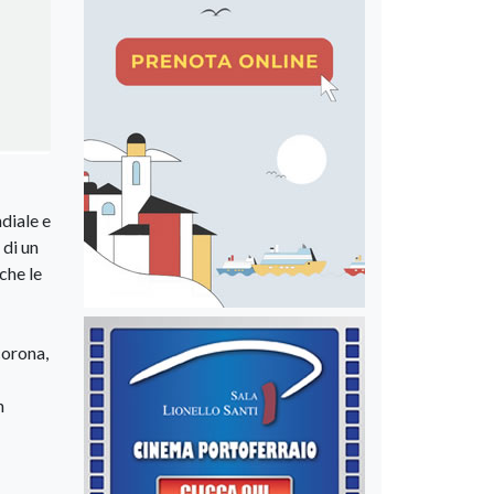
diale e
 di un
che le
corona,
n