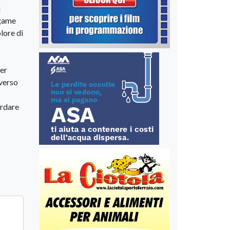
i
egame
lore di
per
 verso
ordare