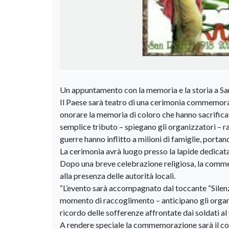
Un appuntamento con la memoria e la storia a San 
Il Paese sarà teatro di una cerimonia commemorat
onorare la memoria di coloro che hanno sacrificato
semplice tributo – spiegano gli organizzatori – ra
guerre hanno inflitto a milioni di famiglie, portand
La cerimonia avrà luogo presso la lapide dedicata
Dopo una breve celebrazione religiosa, la comme
alla presenza delle autorità locali.
“L’evento sarà accompagnato dal toccante “Sile
momento di raccoglimento – anticipano gli organiz
ricordo delle sofferenze affrontate dai soldati al 
A rendere speciale la commemorazione sarà il co