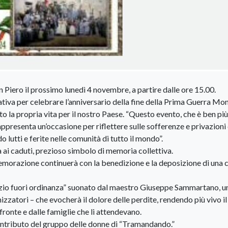
Piero il prossimo lunedì 4 novembre, a partire dalle ore 15.00.
iva per celebrare l’anniversario della fine della Prima Guerra Mon
 la propria vita per il nostro Paese. “Questo evento, che è ben più
ppresenta un’occasione per riflettere sulle sofferenze e privazioni 
o lutti e ferite nelle comunità di tutto il mondo”.
 ai caduti, prezioso simbolo di memoria collettiva.
morazione continuerà con la benedizione e la deposizione di una 
nzio fuori ordinanza” suonato dal maestro Giuseppe Sammartano, u
zatori – che evocherà il dolore delle perdite, rendendo più vivo il
fronte e dalle famiglie che li attendevano.
ntributo del gruppo delle donne di “Tramandando.”