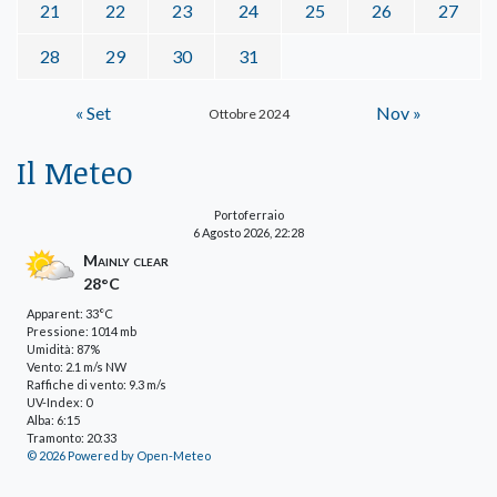
21
22
23
24
25
26
27
28
29
30
31
« Set
Nov »
Ottobre 2024
Il Meteo
Portoferraio
6 Agosto 2026, 22:28
Mainly clear
28°C
Apparent: 33°C
Pressione: 1014 mb
Umidità: 87%
Vento: 2.1 m/s NW
Raffiche di vento: 9.3 m/s
UV-Index: 0
Alba: 6:15
Tramonto: 20:33
© 2026 Powered by Open-Meteo