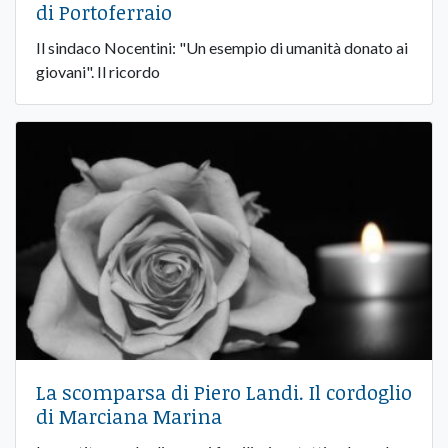
di Portoferraio
Il sindaco Nocentini: "Un esempio di umanità donato ai
giovani". Il ricordo
La scomparsa di Piero Landi. Il cordoglio
di Marciana Marina