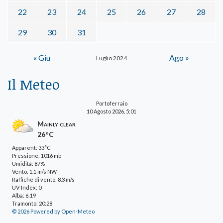
22
23
24
25
26
27
28
29
30
31
« Giu
Ago »
Luglio 2024
Il Meteo
Portoferraio
10 Agosto 2026, 5:01
Mainly clear
26°C
Apparent: 33°C
Pressione: 1016 mb
Umidità: 87%
Vento: 1.1 m/s NW
Raffiche di vento: 8.3 m/s
UV-Index: 0
Alba: 6:19
Tramonto: 20:28
© 2026 Powered by Open-Meteo