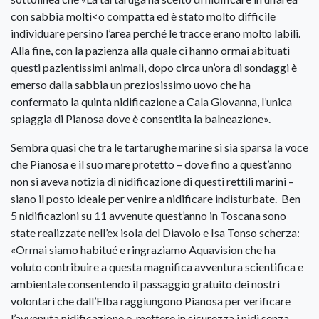
con sabbia molti<o compatta ed è stato molto difficile
individuare persino l’area perché le tracce erano molto labili.
Alla fine, con la pazienza alla quale ci hanno ormai abituati
questi pazientissimi animali, dopo circa un’ora di sondaggi è
emerso dalla sabbia un preziosissimo uovo che ha
confermato la quinta nidificazione a Cala Giovanna, l’unica
spiaggia di Pianosa dove è consentita la balneazione».
Sembra quasi che tra le tartarughe marine si sia sparsa la voce
che Pianosa e il suo mare protetto – dove fino a quest’anno
non si aveva notizia di nidificazione di questi rettili marini –
siano il posto ideale per venire a nidificare indisturbate. Ben
5 nidificazioni su 11 avvenute quest’anno in Toscana sono
state realizzate nell’ex isola del Diavolo e Isa Tonso scherza:
«Ormai siamo habitué e ringraziamo Aquavision che ha
voluto contribuire a questa magnifica avventura scientifica e
ambientale consentendo il passaggio gratuito dei nostri
volontari che dall’Elba raggiungono Pianosa per verificare
l’avvenuta nidificazione e mettere in sicurezza i nidi senza