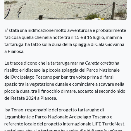
E’ stata una nidificazione molto avventurosa e probabilmente
faticosa quella che nella notte tra il 15 e il 16 luglio, mamma
tartaruga ha fatto sulla duna della spiaggia di Cala Giovanna
a Pianosa.
Le tracce dicono che la tartaruga marina
Caretta caretta
ha
risalito e ridisceso la piccola spiaggia del Parco Nazionale
dell’Arcipelago Toscano per ben tre volte prima di farsi
spazio tra la vegetazione dunale e cominciare a scavare nella
piccola duna, tra il finocchio di mare, accanto al secondo nido
dell’estate 2024 a Pianosa.
Isa Tonso, responsabile del progetto tartarughe di
Legambiente e Parco Nazionale Arcipelago Toscano e
referente locale del progetto internazionale LIFE TurtleNest,
sottolinea che «La tartaruga ha scelto di nidificare in un’area