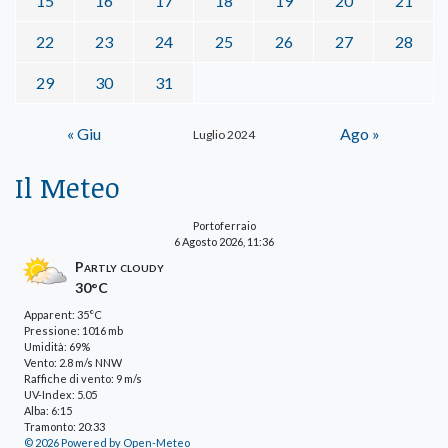
15
16
17
18
19
20
21
22
23
24
25
26
27
28
29
30
31
« Giu
Ago »
Luglio 2024
Il Meteo
Portoferraio
6 Agosto 2026, 11:36
Partly cloudy
30°C
Apparent: 35°C
Pressione: 1016 mb
Umidità: 69%
Vento: 2.8 m/s NNW
Raffiche di vento: 9 m/s
UV-Index: 5.05
Alba: 6:15
Tramonto: 20:33
© 2026 Powered by Open-Meteo