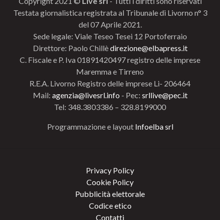
Copyright 2021 ©
Live srl
- Tutti i diritti sono riservati
Testata giornalistica registrata al Tribunale di Livorno n° 3
del 07 Aprile 2021.
Sede legale: Viale Teseo Tesei 12 Portoferraio
Direttore: Paolo Chillè
direzione@elbapress.it
C. Fiscale e P. Iva 01891420497 registro delle imprese
Maremma e Tirreno
R.E.A. Livorno Registro delle imprese Li- 206464
Mail:
agenzia@livesrl.info
- Pec:
srllive@pec.it
Tel: 348.3803386 – 328.8199000
Programmazione e layout
Infoelba srl
Privacy Policy
Cookie Policy
Pubblicità elettorale
Codice etico
Contatti