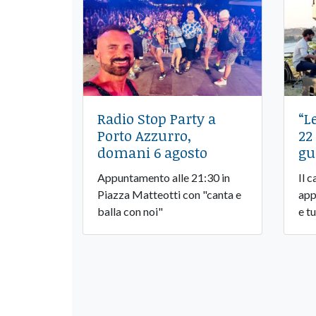
Radio Stop Party a
“L
Porto Azzurro,
22
domani 6 agosto
gu
Appuntamento alle 21:30 in
Il 
Piazza Matteotti con "canta e
app
balla con noi"
e tu