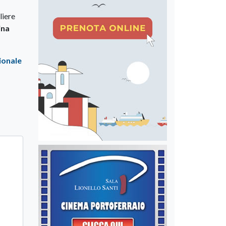
gliere
ina
ionale