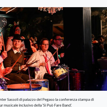
Center Sassoli di palazzo del Pegaso la conferenza stampa di
tour musicale inclusivo della ‘Si Può Fare Band’.