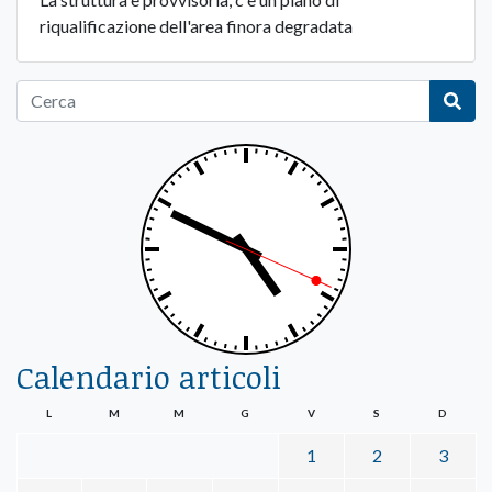
riqualificazione dell'area finora degradata
Calendario articoli
L
M
M
G
V
S
D
1
2
3