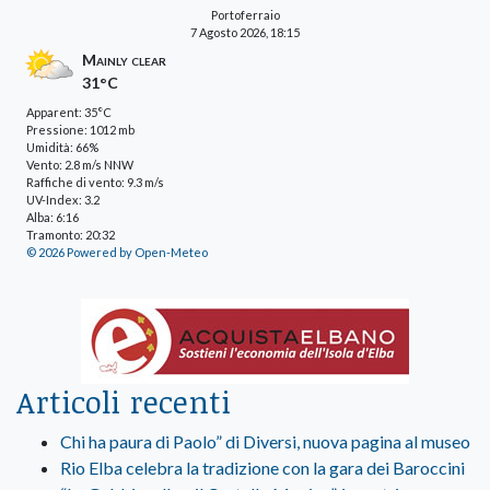
Portoferraio
7 Agosto 2026, 18:15
Mainly clear
31°C
Apparent: 35°C
Pressione: 1012 mb
Umidità: 66%
Vento: 2.8 m/s NNW
Raffiche di vento: 9.3 m/s
UV-Index: 3.2
Alba: 6:16
Tramonto: 20:32
© 2026 Powered by Open-Meteo
Articoli recenti
Chi ha paura di Paolo” di Diversi, nuova pagina al museo
Rio Elba celebra la tradizione con la gara dei Baroccini