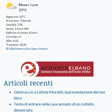
Mainly clear
27°C
Apparent: 32°C
Pressione: 1016 mb
Umidità: 77%
Vento: 1.4 m/s NW
Raffiche di vento: 8.3 m/s
UV-Index: 0
Alba: 6:18
Tramonto: 20:29
© 2026 Powered by Open-Meteo
Articoli recenti
L’abbraccio a Letizia Moratti, la presentazione del suo
libro
Tenta di entrare nelle case armato di un coltello,
denunciato