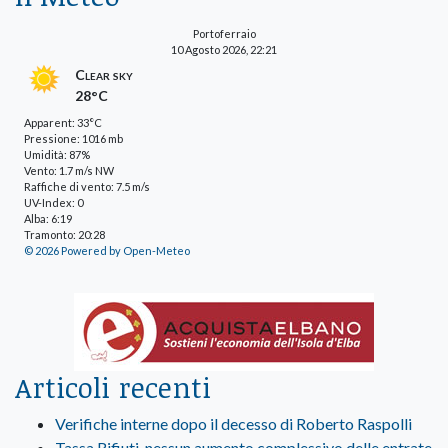
Portoferraio
10 Agosto 2026, 22:21
Clear sky
28°C
Apparent: 33°C
Pressione: 1016 mb
Umidità: 87%
Vento: 1.7 m/s NW
Raffiche di vento: 7.5 m/s
UV-Index: 0
Alba: 6:19
Tramonto: 20:28
© 2026 Powered by Open-Meteo
Articoli recenti
Verifiche interne dopo il decesso di Roberto Raspolli
Tassa Rifiuti, nessun aumento complessivo delle entrate