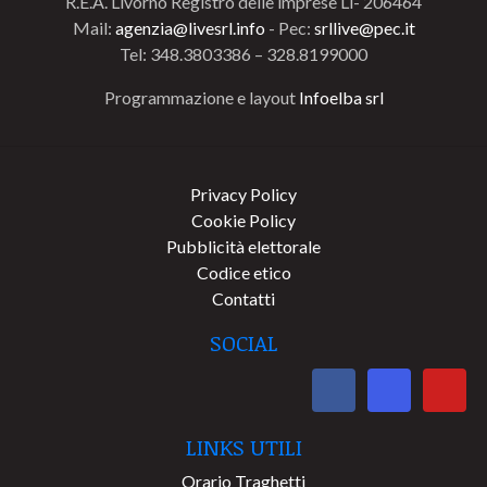
R.E.A. Livorno Registro delle imprese Li- 206464
Mail:
agenzia@livesrl.info
- Pec:
srllive@pec.it
Tel: 348.3803386 – 328.8199000
Programmazione e layout
Infoelba srl
Privacy Policy
Cookie Policy
Pubblicità elettorale
Codice etico
Contatti
SOCIAL
LINKS UTILI
Orario Traghetti