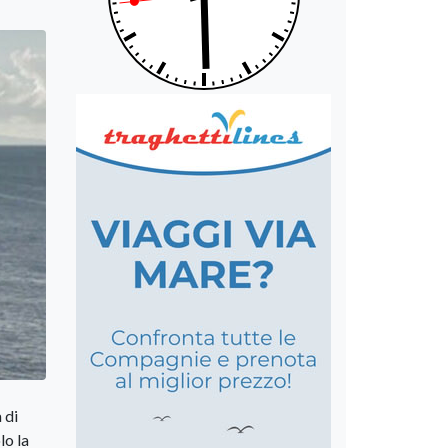
 di
lo la