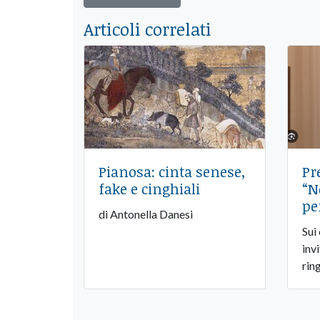
Articoli correlati
Pianosa: cinta senese,
Pr
fake e cinghiali
“N
pe
di Antonella Danesi
Sui
inv
rin