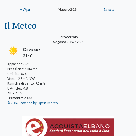
« Apr
Giu »
Maggio 2024
Il Meteo
Portoferraio
6 Agosto 2026, 17:26
Clear sky
31°C
Apparent: 36°C
Pressione: 1014 mb
Umidità: 67%
Vento: 2.8 m/s NW
Raffiche di vento: 9.3 m/s
UV-Index: 4.8
Alba: 6:15
Tramonto: 20:33
© 2026 Powered by Open-Meteo