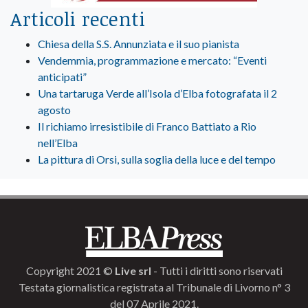
Articoli recenti
Chiesa della S.S. Annunziata e il suo pianista
Vendemmia, programmazione e mercato: “Eventi
anticipati”
Una tartaruga Verde all’Isola d’Elba fotografata il 2
agosto
Il richiamo irresistibile di Franco Battiato a Rio
nell’Elba
La pittura di Orsi, sulla soglia della luce e del tempo
Copyright 2021 ©
Live srl
- Tutti i diritti sono riservati
Testata giornalistica registrata al Tribunale di Livorno n° 3
del 07 Aprile 2021.