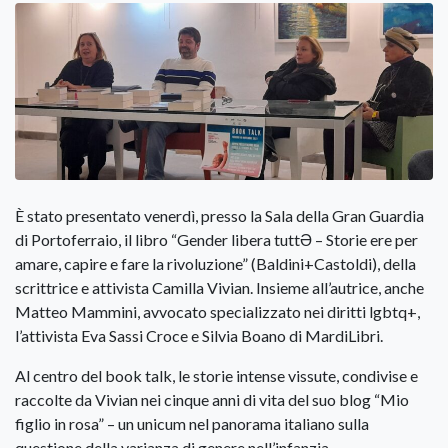
È stato presentato venerdì, presso la Sala della Gran Guardia
di Portoferraio, il libro “Gender libera tuttӘ – Storie ere per
amare, capire e fare la rivoluzione” (Baldini+Castoldi), della
scrittrice e attivista Camilla Vivian. Insieme all’autrice, anche
Matteo Mammini, avvocato specializzato nei diritti lgbtq+,
l’attivista Eva Sassi Croce e Silvia Boano di MardiLibri.
Al centro del book talk, le storie intense vissute, condivise e
raccolte da Vivian nei cinque anni di vita del suo blog “Mio
figlio in rosa” – un unicum nel panorama italiano sulla
questione della varianza di genere nell’infanzia.