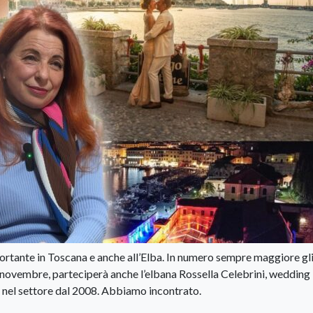
rtante in Toscana e anche all’Elba. In numero sempre maggiore gli
20 novembre, parteciperà anche l’elbana Rossella Celebrini, wedding
 nel settore dal 2008. Abbiamo incontrato.