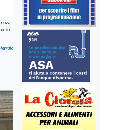
erenza
ttento
oferraio