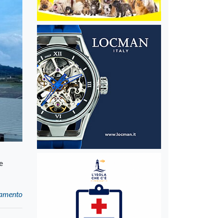
e
ndamento