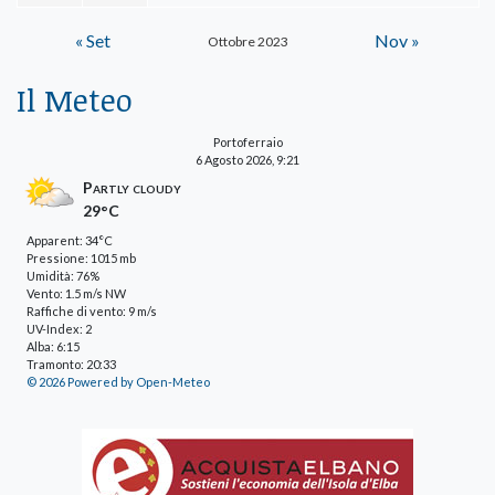
« Set
Nov »
Ottobre 2023
Il Meteo
Portoferraio
6 Agosto 2026, 9:21
Partly cloudy
29°C
Apparent: 34°C
Pressione: 1015 mb
Umidità: 76%
Vento: 1.5 m/s NW
Raffiche di vento: 9 m/s
UV-Index: 2
Alba: 6:15
Tramonto: 20:33
© 2026 Powered by Open-Meteo