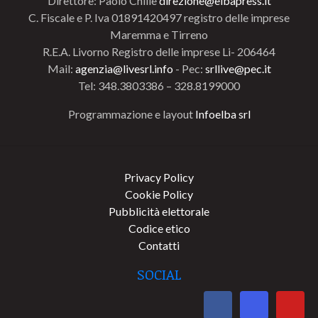
Direttore: Paolo Chillè
direzione@elbapress.it
C. Fiscale e P. Iva 01891420497 registro delle imprese
Maremma e Tirreno
R.E.A. Livorno Registro delle imprese Li- 206464
Mail:
agenzia@livesrl.info
- Pec:
srllive@pec.it
Tel: 348.3803386 – 328.8199000
Programmazione e layout
Infoelba srl
Privacy Policy
Cookie Policy
Pubblicità elettorale
Codice etico
Contatti
SOCIAL