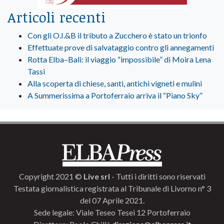
Articoli recenti
Con gli O.I.&B il tributo a Zucchero è stato un trionfo
Effettuate prove di salvataggio contro gli annegamenti
Rotta Elba–Bali: il viaggio “impossibile” di Moira Lena
Tassi
Alla scoperta di chiese, santi, antichi vigneti e mulini
A Summerissima a Portoferraio arriva il “Piano Sky”
Copyright 2021 ©
Live srl
- Tutti i diritti sono riservati
Testata giornalistica registrata al Tribunale di Livorno n° 3
del 07 Aprile 2021.
Sede legale: Viale Teseo Tesei 12 Portoferraio