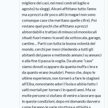
migliore dei casi, nei mesi centrali luglio e
agosto) tu sloggi. Alcuni affittano tutto l’anno
ma a prezzi a dir poco alti (e magari non sono
comunque case che meritano quelle cifre). Poi
restano quei pochi che affittano a prezzi
abbordabili e trattasi di minuscoli monolocali
situati fuori mano ricavati da sottoscala, garage,
cantine… Parti con tutta la buona volontà del
mondo, cerchi per mesi chiedendo a tutti gli
abitanti del paese e mettendo annunci su annunci
e alla fine ti passa la voglia. Da alcune “case”
siamo dovuti scappare da quanta muffa c’era e
da quanto erano insalubri. Penso che, dopo le
ultime esperienze, non tornerò a fare le stagioni
all’Elba, nonostante adori l’isola e abbia fatto i
salti mortali per tornarci in questi anni. Ma se
molte persone si stufano di venire a lavorare qua
in queste condizioni, dopo mi domando davvero
come faranno le varie strutture e attività a