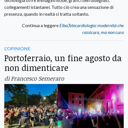
tecnologia offre immagini nitide, grafici ben disegnati,
collegamenti istantanei. Tutto ciò crea una sensazione di
presenza, quando in realtà si tratta soltanto.
Continua a leggere
Elba,Telecardiologia: modernità che
rassicura, ma non cura
L'OPINIONE
Portoferraio, un fine agosto da
non dimenticare
di Francesco Semeraro