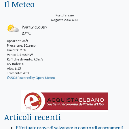
Il Meteo
Portoferraio
6 Agosto 2026, 6:46
Partly cloudy
27°C
Apparent: 34°C
Pressione: 1016 mb
Umidità: 93%
Vento: 1.1 m/s NW
Raffiche di vento: 9.3 m/s
UV-Index: 0
Alba: 6:15
Tramonto: 20:33
© 2026 Powered by Open-Meteo
Articoli recenti
Effettuate prove di salvataggio contro gli annegamenti