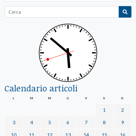
Calendario articoli
L
M
M
G
V
S
D
1
2
3
4
5
6
7
8
9
10
11
12
13
14
15
16