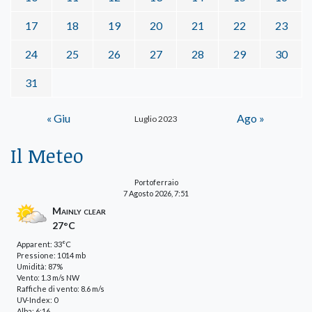
17
18
19
20
21
22
23
24
25
26
27
28
29
30
31
« Giu
Ago »
Luglio 2023
Il Meteo
Portoferraio
7 Agosto 2026, 7:51
Mainly clear
27°C
Apparent: 33°C
Pressione: 1014 mb
Umidità: 87%
Vento: 1.3 m/s NW
Raffiche di vento: 8.6 m/s
UV-Index: 0
Alba: 6:16