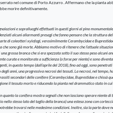
serrato nel comune di Porto Azzurro . Affermano che la pianta ab
rebbe morire definitivamente.
lazioni e sopralluoghi effettuati in questi giorni al pino monumentale
denziati alcuni allarmanti presagi che fanno pensare che la struttura del
arte di coleotteri xylofagi, verosimilmente Cerambycidae e Buprestida
ta che sono già morte. Abbiamo motivo di ritenere che l’attuale situazion
 una grossa branca che si era spezzata sotto il suo stesso peso alcuni ann
ente curate e monitorate a sufficienza (o forse per niente) e sono diventa
enti, in questo tempo (dall’aprile del 2018), fino ad oggi, sono penetrati
 degli anni, una progressiva necrosi dei tessuti. La necrosi, nel tempo, h
parassiti secondari delle conifere (Cerambycidae, Buprestidae e chissà q
gione il tessuto morto e riducendo la pianta nel drammatico stato in cui
, in quanto la conifera mostra segnali che non lasciano sperare niente di
io nello stesso lato del taglio della branca) una estesa zona con cortecci
trebbe trovarsi nelle medesime condizioni. Inoltre, sia la parte dove n