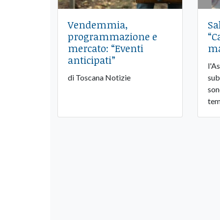
Vendemmia,
Sa
programmazione e
“C
mercato: “Eventi
ma
anticipati”
l'A
di Toscana Notizie
sub
son
tem