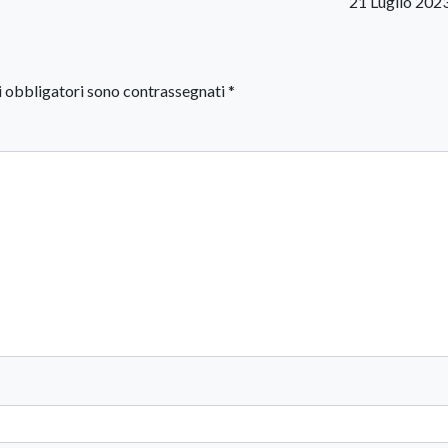
21 Luglio 202
i obbligatori sono contrassegnati
*