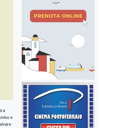
tra
onlus e
alvare