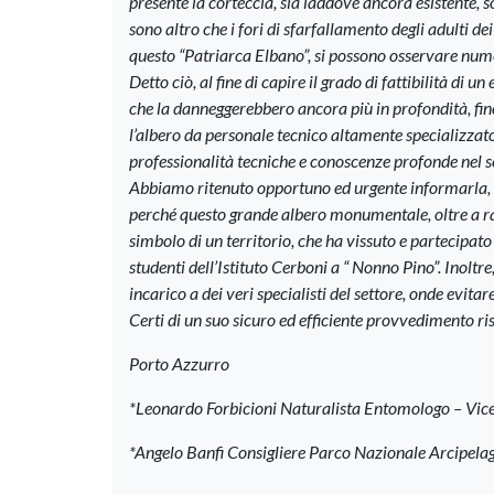
presente la corteccia, sia laddove ancora esistente, 
sono altro che i fori di sfarfallamento degli adulti de
questo “Patriarca Elbano”, si possono osservare num
Detto ciò, al fine di capire il grado di fattibilità di 
che la danneggerebbero ancora più in profondità, fin
l’albero da personale tecnico altamente specializzato 
professionalità tecniche e conoscenze profonde nel s
Abbiamo ritenuto opportuno ed urgente informarla, in
perché questo grande albero monumentale, oltre a ra
simbolo di un territorio, che ha vissuto e partecipat
studenti dell’Istituto Cerboni a “ Nonno Pino”. Inoltre
incarico a dei veri specialisti del settore, onde evit
Certi di un suo sicuro ed efficiente provvedimento ris
Porto Azzurro
*Leonardo Forbicioni Naturalista Entomologo – Vice
*Angelo Banfi Consigliere Parco Nazionale Arcipela