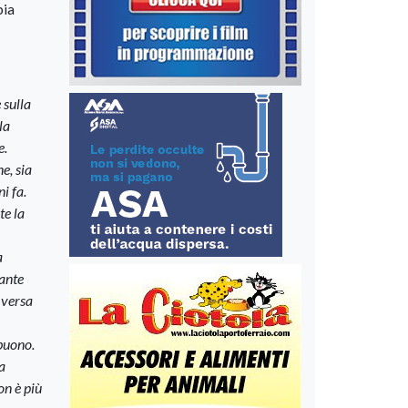
bia
 sulla
la
e.
e, sia
i fa.
te la
a
uante
 versa
 buono.
a
on è più