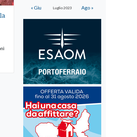
« Giu
Ago »
Luglio 2023
la
oni