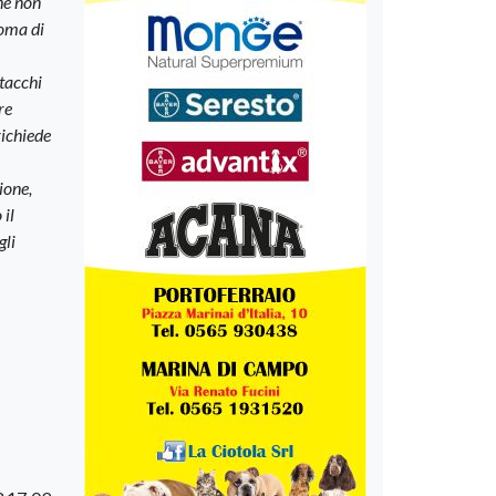
he non
ioma di
ttacchi
re
richiede
ione,
 il
gli