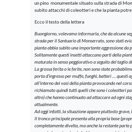
un pino monumentale situato sulla strada di Mon
subito attacchi di coleotteri e che la pianta pot
Ecco il testo della lettera
Buongiorno, volevamo informarla, che da alcune segna
strada per il Santuario di Monserrato, sono stati evi
pianta abbia subito una importante aggressione da p
Solitamente questi insetti attaccano parti della pian
maturata in senso peggiorativo a seguito del taglio di
La grossa ferita o le ferite, non sono state probabilm
porta d’ingresso per muffe, funghi, batteri … questi ag
all’interno dei vasi della pianta provocando nel corso
richiamato quindi tutti quelli che sono i coleotteri 
altre) che hanno continuato ad attaccare ad ogni sta
attualmente.
Ad oggi infatti, la situazione appare piuttosto grave
Il tronco principale presenta alla propria base (propr
completamente divelta, ma anche la restante parte po