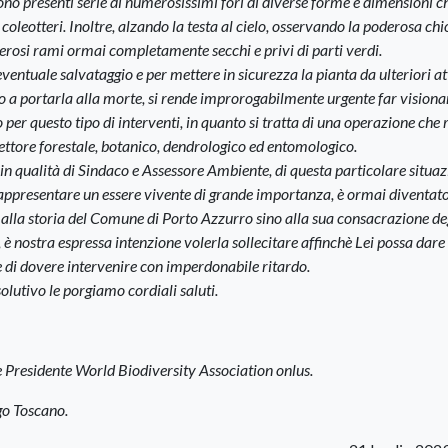
sono presenti serie di numerosissimi fori di diverse forme e dimensioni c
i coleotteri. Inoltre, alzando la testa al cielo, osservando la poderosa ch
erosi rami ormai completamente secchi e privi di parti verdi.
un eventuale salvataggio e per mettere in sicurezza la pianta da ulteriori a
o a portarla alla morte, si rende improrogabilmente urgente far visiona
per questo tipo di interventi, in quanto si tratta di una operazione che 
ettore forestale, botanico, dendrologico ed entomologico.
 qualità di Sindaco e Assessore Ambiente, di questa particolare situaz
ppresentare un essere vivente di grande importanza, è ormai diventato
o alla storia del Comune di Porto Azzurro sino alla sua consacrazione de
, è nostra espressa intenzione volerla sollecitare affinchè Lei possa dare
are di dovere intervenire con imperdonabile ritardo.
olutivo le porgiamo cordiali saluti.
 Presidente World Biodiversity Association onlus.
go Toscano.