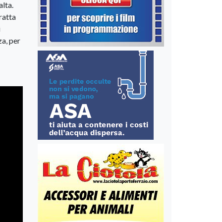
alta.
ratta
i
a, per