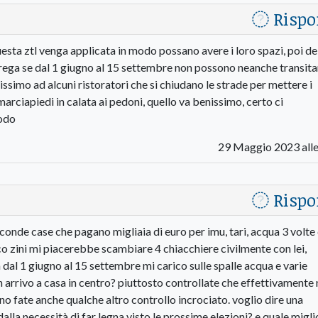
Rispo
uesta ztl venga applicata in modo possano avere i loro spazi, poi de
rega se dal 1 giugno al 15 settembre non possono neanche transita
issimo ad alcuni ristoratori che si chiudano le strade per mettere i
marciapiedi in calata ai pedoni, quello va benissimo, certo ci
rodo
29 Maggio 2023 alle
Rispo
econde case che pagano migliaia di euro per imu, tari, acqua 3 volte 
daco zini mi piacerebbe scambiare 4 chiacchiere civilmente con lei,
dal 1 giugno al 15 settembre mi carico sulle spalle acqua e varie
n arrivo a casa in centro? piuttosto controllate che effettivamente
ono fate anche qualche altro controllo incrociato. voglio dire una
alla necessità di far legna visto le prossime elezioni? e quale migli