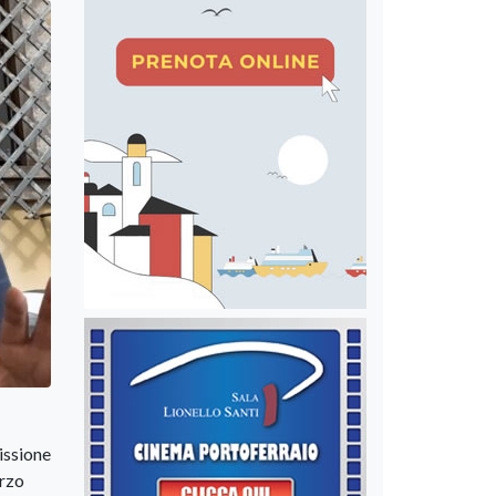
issione
erzo