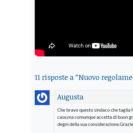
11 risposte a “
Nuovo regolamento
Augusta
Che bravo questo sindaco che taglia fu
case,ma comunque accetta di buon gr
degni della sua considerazione.Grazie