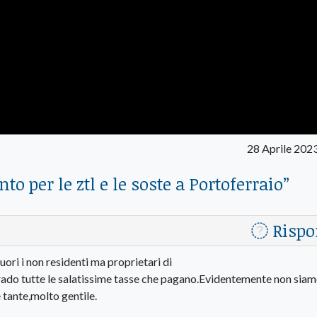
28 Aprile 202
 per le ztl e le soste a Portoferraio
”
Rispo
ori i non residenti ma proprietari di
ado tutte le salatissime tasse che pagano.Evidentemente non sia
 tante,molto gentile.