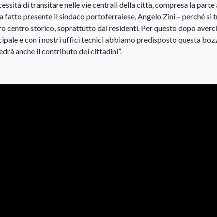
ssità di transitare nelle vie centrali della città, compresa la parte 
fatto presente il sindaco portoferraiese, Angelo Zini – perché si t
tro centro storico, soprattutto dai residenti. Per questo dopo averc
pale e con i nostri uffici tecnici abbiamo predisposto questa bozz
edrà anche il contributo dei cittadini”.