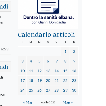
ndi
i
re
Calendario articoli
L
M
M
G
V
S
D
 6:53
1
2
3
4
5
6
7
8
9
ndi
10
11
12
13
14
15
16
di
17
18
19
20
21
22
23
24
25
26
27
28
29
30
 non
« Mar
Mag »
Aprile 2023
or