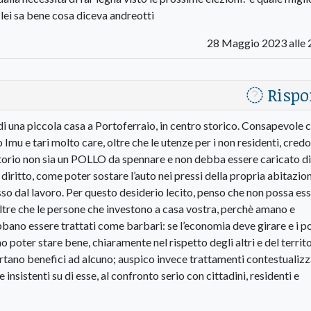
lei sa bene cosa diceva andreotti
28 Maggio 2023 alle 
Rispo
i una piccola casa a Portoferraio, in centro storico. Consapevole c
Imu e tari molto care, oltre che le utenze per i non residenti, cred
ritorio non sia un POLLO da spennare e non debba essere caricato di
iritto, come poter sostare l’auto nei pressi della propria abitazio
sso dal lavoro. Per questo desiderio lecito, penso che non possa es
ltre che le persone che investono a casa vostra, perchè amano e
ebbano essere trattati come barbari: se l’economia deve girare e i p
 poter stare bene, chiaramente nel rispetto degli altri e del territo
portano benefici ad alcuno; auspico invece trattamenti contestualizz
 insistenti su di esse, al confronto serio con cittadini, residenti e