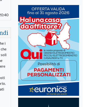
20:40
ndi
he i
o che
 soli
ne
sere
osti
rio.
ati