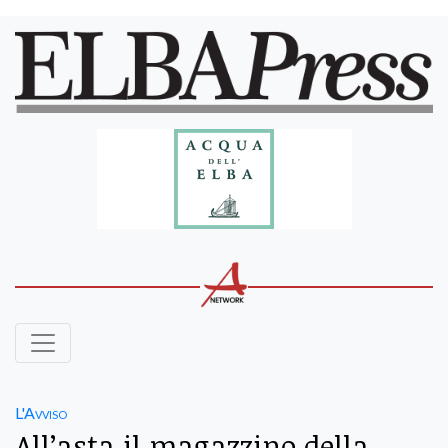
L'Avviso
All’asta il magazzino della