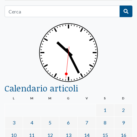
Calendario articoli
L
M
M
G
V
S
D
1
2
3
4
5
6
7
8
9
10
11
12
13
14
15
16