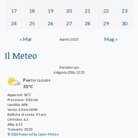
17
18
19
20
21
22
23
24
25
26
27
28
29
30
« Mar
Mag »
Aprile 2023
Il Meteo
Portoferraio
6 Agosto 2026, 12:25
Partly cloudy
31°C
Apparent: 36°C
Pressione: 1016 mb
Umidità: 68%
Vento: 3.3 m/s NNW
Raffiche di vento: 9.1 m/s
UV-Index: 6.3
Alba: 6:15
Tramonto: 20:33
© 2026 Powered by Open-Meteo